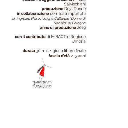
Salvischiani
produzione
Déjà Donné
in collaborazione
con Teatrimperfetti
si ringrazia l’Associazione Culturale “Donne di
Sabbia” di Bologna
anno di produzione
2019
con il contributo
di MiBACT e Regione
Umbria
durata
30 min + gioco libero finale
fascia d’età
2-5 anni
promo video
recensione Eolo
recensione KLP