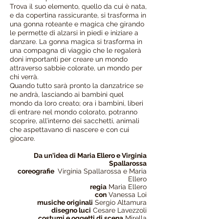
Trova il suo elemento, quello da cui è nata,
e da copertina rassicurante, si trasforma in
una gonna roteante e magica che girando
le permette di alzarsi in piedi e iniziare a
danzare. La gonna magica si trasforma in
una compagna di viaggio che le regalerà
doni importanti per creare un mondo
attraverso sabbie colorate, un mondo per
chi verrà.
Quando tutto sarà pronto la danzatrice se
ne andrà, lasciando ai bambini quel
mondo da loro creato; ora i bambini, liberi
di entrare nel mondo colorato, potranno
scoprire, all’interno dei sacchetti, animali
che aspettavano di nascere e con cui
giocare.
Da un'idea di Maria Ellero e Virginia
Spallarossa
coreografie
Virginia Spallarossa e Maria
Ellero
regia
Maria Ellero
con
Vanessa Loi
musiche originali
Sergio Altamura
disegno luci
Cesare Lavezzoli
costumi e oggetti di scena
Mirella