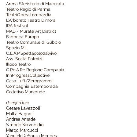
Arena Sferisterio di Macerata
Teatro Regio di Parma
TeatriOperaLombardia
L'Arboreto Teatro Dimora
IRA festival
MAD - Murate Art District
Fabbrica Europa
Teatro Comunale di Gubbio
Spazio MIL
C.L.A.P.Spettacolodalvivo
Ass. Sosta Palmizi
Illoco Teatro
C.Re.A.Re Regione Campania
InnProgressCollective
Casa Luft/Zerogrammi
Compagnia Estemporada
Colletivo Munerude
disegno luci
Cesare Lavezzoli
Mattia Bagnoli
Andrea Amadei
Simone Servodidio
Marco Marcucci
Yannick DeSousa Mendes