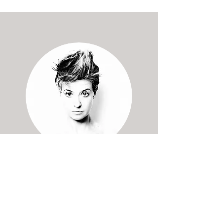
VIRGINIA
SPALLAROSSA
direttore artistico
Si forma professionalmente presso il Teatro
alla Scala e l’Académie Princesse Graçe;
sposa la danza contemporanea studiando con