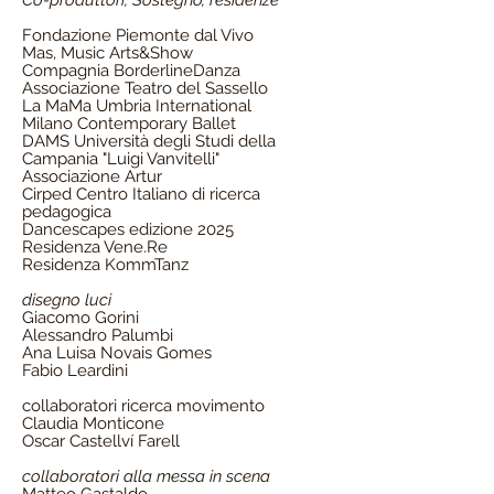
Co-produttori, Sostegno, residenze
Fondazione Piemonte dal Vivo
Mas, Music Arts&Show
Compagnia BorderlineDanza
Associazione Teatro del Sassello
La MaMa Umbria International
Milano Contemporary Ballet
DAMS Università degli Studi della
Campania "Luigi Vanvitelli"
Associazione Artur
Cirped Centro Italiano di ricerca
pedagogica
Dancescapes edizione 2025
Residenza Vene.Re
Residenza KommTanz
disegno luci
Giacomo Gorini
Alessandro Palumbi
Ana Luisa Novais Gomes
Fabio Leardini
collaboratori ricerca movimento
Claudia Monticone
Oscar Castellví Farell
collaboratori alla messa in scena