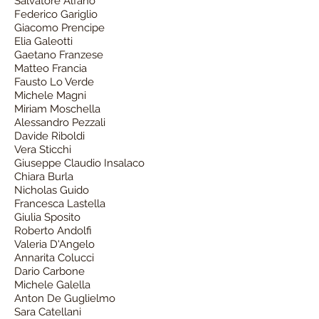
Salvatore Alfano
Federico Gariglio
Giacomo Prencipe
Elia Galeotti
Gaetano Franzese
Matteo Francia
Fausto Lo Verde
Michele Magni
Miriam Moschella
Alessandro Pezzali
Davide Riboldi
Vera Sticchi
Giuseppe Claudio Insalaco
Chiara Burla
Nicholas Guido
Francesca Lastella
Giulia Sposito
Roberto Andolfi
Valeria D'Angelo
Annarita Colucci
Dario Carbone
Michele Galella
Anton De Guglielmo
Sara Catellani